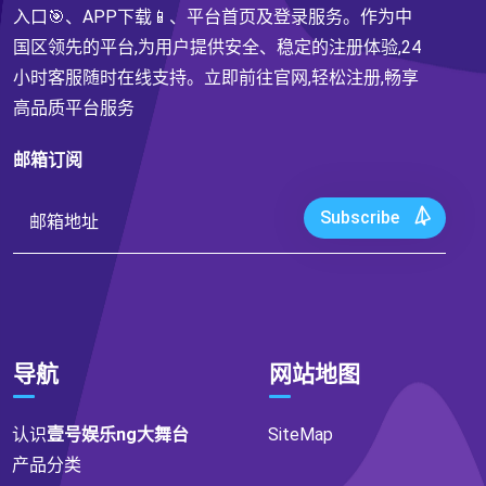
入口🎯、APP下载📱、平台首页及登录服务。作为中
国区领先的平台,为用户提供安全、稳定的注册体验,24
小时客服随时在线支持。立即前往官网,轻松注册,畅享
高品质平台服务
邮箱订阅
Subscribe
导航
网站地图
认识
壹号娱乐ng大舞台
SiteMap
产品分类