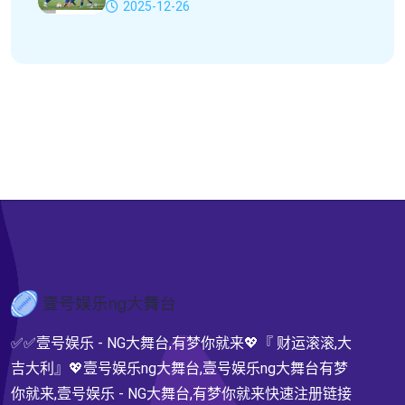
2025-12-26
✅✅壹号娱乐 - NG大舞台,有梦你就来💖『 财运滚滚,大
吉大利』💖壹号娱乐ng大舞台,壹号娱乐ng大舞台有梦
你就来,壹号娱乐 - NG大舞台,有梦你就来快速注册链接