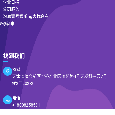
企业日报
公司服务
沟通
壹号娱乐ng大舞台有
梦你就来
找到我们
地址
天津滨海高新区华苑产业区榕苑路4号天发科技园7号
楼2门202-2
电话
+18008258531
邮箱