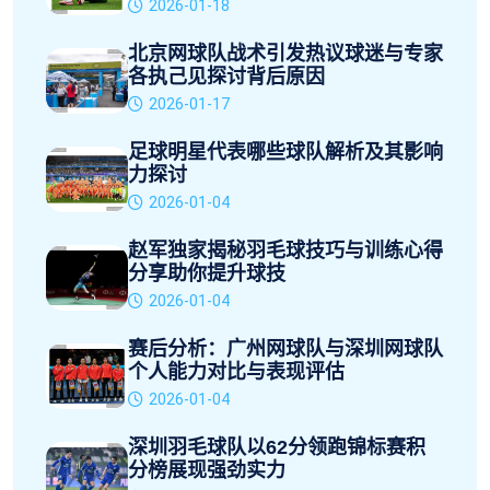
2026-01-18
北京网球队战术引发热议球迷与专家
各执己见探讨背后原因
2026-01-17
足球明星代表哪些球队解析及其影响
力探讨
2026-01-04
赵军独家揭秘羽毛球技巧与训练心得
分享助你提升球技
2026-01-04
赛后分析：广州网球队与深圳网球队
个人能力对比与表现评估
2026-01-04
深圳羽毛球队以62分领跑锦标赛积
分榜展现强劲实力